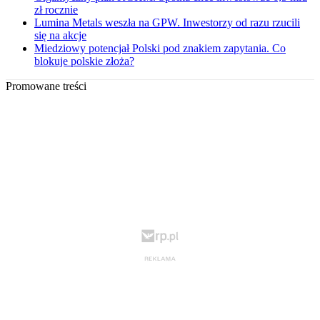
zł rocznie
Lumina Metals weszła na GPW. Inwestorzy od razu rzucili
się na akcje
Miedziowy potencjał Polski pod znakiem zapytania. Co
blokuje polskie złoża?
Promowane treści