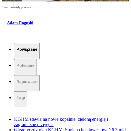
Foto: materiały prasowe
Adam Roguski
Powiązane
Polecane
Najnowsze
Tagi
KGHM stawia na nowe kopalnie, zieloną energię i
zagraniczne przejęcia
Gigantyczny plan KGHM. Spółka chce inwestować 6,5 mld