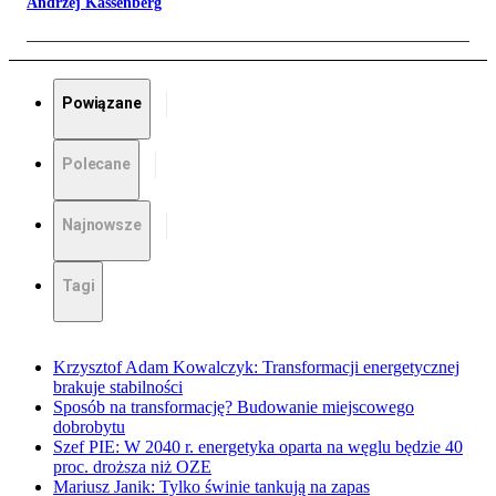
Andrzej Kassenberg
Powiązane
Polecane
Najnowsze
Tagi
Krzysztof Adam Kowalczyk: Transformacji energetycznej
brakuje stabilności
Sposób na transformację? Budowanie miejscowego
dobrobytu
Szef PIE: W 2040 r. energetyka oparta na węglu będzie 40
proc. droższa niż OZE
Mariusz Janik: Tylko świnie tankują na zapas