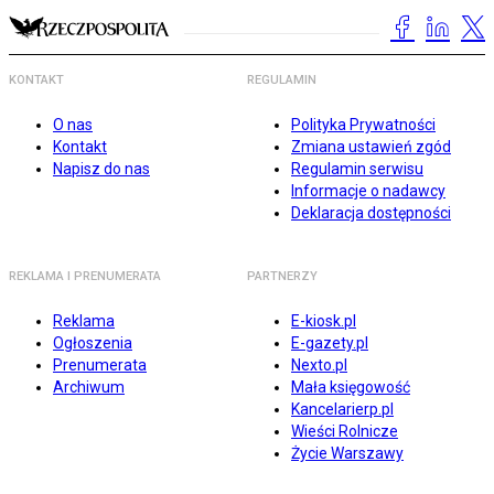
KONTAKT
REGULAMIN
O nas
Polityka Prywatności
Kontakt
Zmiana ustawień zgód
Napisz do nas
Regulamin serwisu
Informacje o nadawcy
Deklaracja dostępności
REKLAMA I PRENUMERATA
PARTNERZY
Reklama
E-kiosk.pl
Ogłoszenia
E-gazety.pl
Prenumerata
Nexto.pl
Archiwum
Mała księgowość
Kancelarierp.pl
Wieści Rolnicze
Życie Warszawy