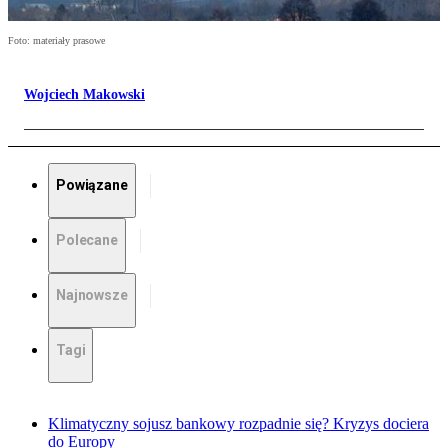
Foto: materiały prasowe
Wojciech Makowski
Powiązane
Polecane
Najnowsze
Tagi
Klimatyczny sojusz bankowy rozpadnie się? Kryzys dociera
do Europy