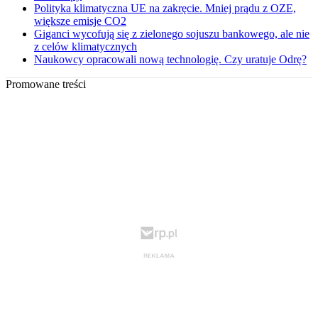
Polityka klimatyczna UE na zakręcie. Mniej prądu z OZE,
większe emisje CO2
Giganci wycofują się z zielonego sojuszu bankowego, ale nie
z celów klimatycznych
Naukowcy opracowali nową technologię. Czy uratuje Odrę?
Promowane treści