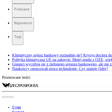
Polecane
Najnowsze
Tagi
Klimatyczny sojusz bankowy rozpadnie się? Kryzys dociera d
Polityka klimatyczna UE na zakręcie. Mniej prądu z OZE, wi
Giganci wycofują się z zielonego sojuszu bankowego, ale nie 
Naukowcy opracowali nową technologię. Czy uratuje Odrę?
Promowane treści
KONTAKT
O nas