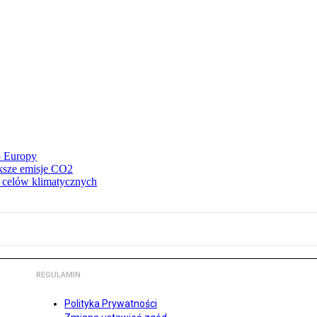
o Europy
ększe emisje CO2
z celów klimatycznych
REGULAMIN
Polityka Prywatności