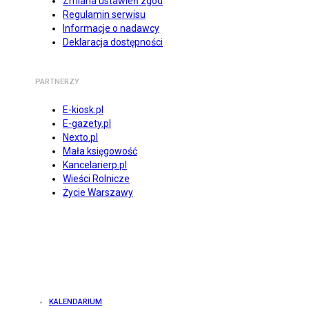
Zmiana ustawień zgód
Regulamin serwisu
Informacje o nadawcy
Deklaracja dostępności
PARTNERZY
E-kiosk.pl
E-gazety.pl
Nexto.pl
Mała księgowość
Kancelarierp.pl
Wieści Rolnicze
Życie Warszawy
KALENDARIUM