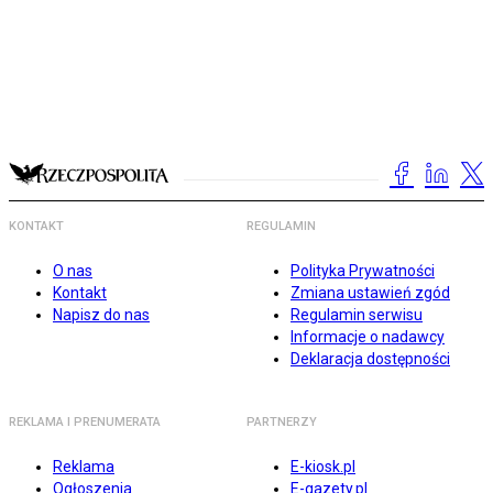
KONTAKT
REGULAMIN
O nas
Polityka Prywatności
Kontakt
Zmiana ustawień zgód
Napisz do nas
Regulamin serwisu
Informacje o nadawcy
Deklaracja dostępności
REKLAMA I PRENUMERATA
PARTNERZY
Reklama
E-kiosk.pl
Ogłoszenia
E-gazety.pl