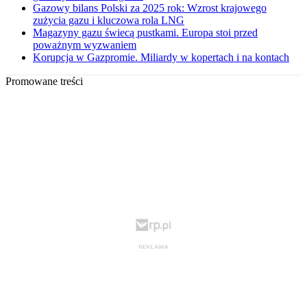
Gazowy bilans Polski za 2025 rok: Wzrost krajowego
zużycia gazu i kluczowa rola LNG
Magazyny gazu świecą pustkami. Europa stoi przed
poważnym wyzwaniem
Korupcja w Gazpromie. Miliardy w kopertach i na kontach
Promowane treści