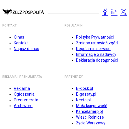
KONTAKT
REGULAMIN
O nas
Polityka Prywatności
Kontakt
Zmiana ustawień zgód
Napisz do nas
Regulamin serwisu
Informacje o nadawcy
Deklaracja dostępności
REKLAMA I PRENUMERATA
PARTNERZY
Reklama
E-kiosk.pl
Ogłoszenia
E-gazety.pl
Prenumerata
Nexto.pl
Archiwum
Mała księgowość
Kancelarierp.pl
Wieści Rolnicze
Życie Warszawy