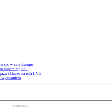
erzyć w całą Europę
wym hubem regionu
 gazu i kluczowa rola LNG
ym wyzwaniem
REGULAMIN