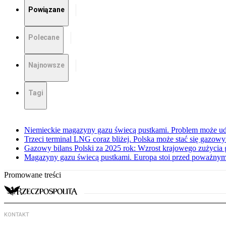
Powiązane
Polecane
Najnowsze
Tagi
Niemieckie magazyny gazu świecą pustkami. Problem może ud
Trzeci terminal LNG coraz bliżej. Polska może stać się gazo
Gazowy bilans Polski za 2025 rok: Wzrost krajowego zużycia
Magazyny gazu świecą pustkami. Europa stoi przed poważn
Promowane treści
KONTAKT