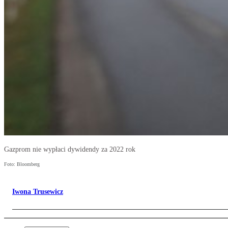
Gazprom nie wypłaci dywidendy za 2022 rok
Foto: Bloomberg
Iwona Trusewicz