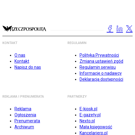
KONTAKT
REGULAMIN
O nas
Polityka Prywatności
Kontakt
Zmiana ustawień zgód
Napisz do nas
Regulamin serwisu
Informacje o nadawcy
Deklaracja dostępności
REKLAMA I PRENUMERATA
PARTNERZY
Reklama
E-kiosk.pl
Ogłoszenia
E-gazety.pl
Prenumerata
Nexto.pl
Archiwum
Mała księgowość
Kancelarierp.pl