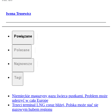
Foto: AFP
Iwona Trusewicz
Powiązane
Polecane
Najnowsze
Tagi
Niemieckie magazyny gazu świecą pustkami. Problem może
uderzyć w całą Europę
Trzeci terminal LNG coraz bliżej. Polska może stać się
gazowym hubem regionu