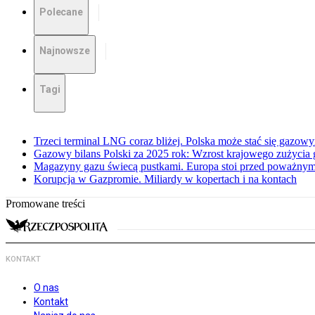
Polecane
Najnowsze
Tagi
Trzeci terminal LNG coraz bliżej. Polska może stać się gazo
Gazowy bilans Polski za 2025 rok: Wzrost krajowego zużycia
Magazyny gazu świecą pustkami. Europa stoi przed poważn
Korupcja w Gazpromie. Miliardy w kopertach i na kontach
Promowane treści
KONTAKT
O nas
Kontakt