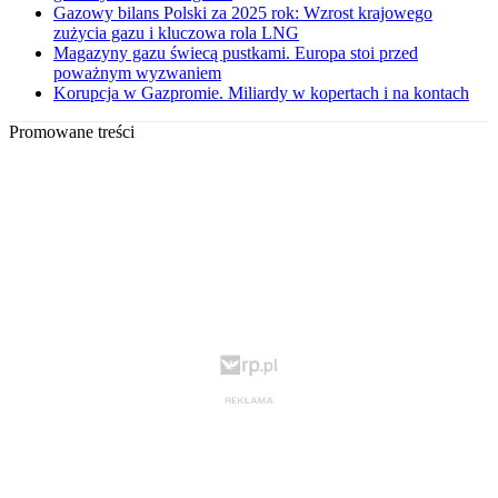
Gazowy bilans Polski za 2025 rok: Wzrost krajowego
zużycia gazu i kluczowa rola LNG
Magazyny gazu świecą pustkami. Europa stoi przed
poważnym wyzwaniem
Korupcja w Gazpromie. Miliardy w kopertach i na kontach
Promowane treści