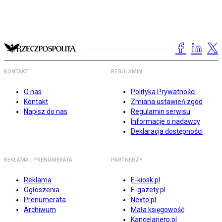
KONTAKT
REGULAMIN
O nas
Polityka Prywatności
Kontakt
Zmiana ustawień zgód
Napisz do nas
Regulamin serwisu
Informacje o nadawcy
Deklaracja dostępności
REKLAMA I PRENUMERATA
PARTNERZY
Reklama
E-kiosk.pl
Ogłoszenia
E-gazety.pl
Prenumerata
Nexto.pl
Archiwum
Mała księgowość
Kancelarierp.pl