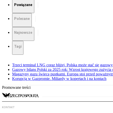
Powiązane
Polecane
Najnowsze
Tagi
Trzeci terminal LNG coraz bliżej. Polska może stać się gazo
Gazowy bilans Polski za 2025 rok: Wzrost krajowego zużycia
Magazyny gazu świecą pustkami. Europa stoi przed poważn
Korupcja w Gazpromie. Miliardy w kopertach i na kontach
Promowane treści
KONTAKT