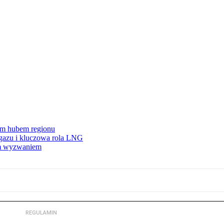
wym hubem regionu
 gazu i kluczowa rola LNG
ym wyzwaniem
REGULAMIN