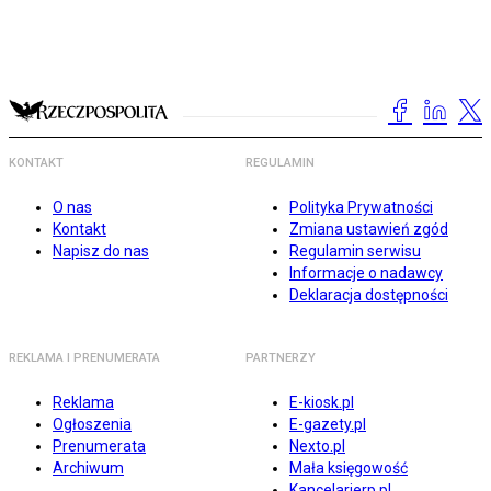
KONTAKT
REGULAMIN
O nas
Polityka Prywatności
Kontakt
Zmiana ustawień zgód
Napisz do nas
Regulamin serwisu
Informacje o nadawcy
Deklaracja dostępności
REKLAMA I PRENUMERATA
PARTNERZY
Reklama
E-kiosk.pl
Ogłoszenia
E-gazety.pl
Prenumerata
Nexto.pl
Archiwum
Mała księgowość
Kancelarierp.pl