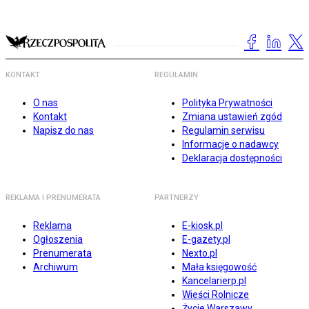
KONTAKT
REGULAMIN
O nas
Polityka Prywatności
Kontakt
Zmiana ustawień zgód
Napisz do nas
Regulamin serwisu
Informacje o nadawcy
Deklaracja dostępności
REKLAMA I PRENUMERATA
PARTNERZY
Reklama
E-kiosk.pl
Ogłoszenia
E-gazety.pl
Prenumerata
Nexto.pl
Archiwum
Mała księgowość
Kancelarierp.pl
Wieści Rolnicze
Życie Warszawy