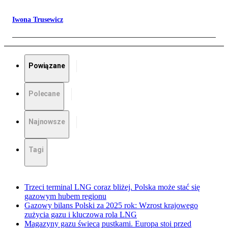
Iwona Trusewicz
Powiązane
Polecane
Najnowsze
Tagi
Trzeci terminal LNG coraz bliżej. Polska może stać się
gazowym hubem regionu
Gazowy bilans Polski za 2025 rok: Wzrost krajowego
zużycia gazu i kluczowa rola LNG
Magazyny gazu świecą pustkami. Europa stoi przed