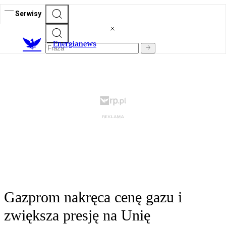
Serwisy
E
nergianews
Gazprom nakręca cenę gazu i
zwiększa presję na Unię