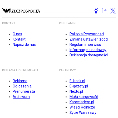
KONTAKT
REGULAMIN
O nas
Polityka Prywatności
Kontakt
Zmiana ustawień zgód
Napisz do nas
Regulamin serwisu
Informacje o nadawcy
Deklaracja dostępności
REKLAMA I PRENUMERATA
PARTNERZY
Reklama
E-kiosk.pl
Ogłoszenia
E-gazety.pl
Prenumerata
Nexto.pl
Archiwum
Mała księgowość
Kancelarierp.pl
Wieści Rolnicze
Życie Warszawy