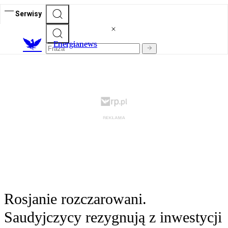
Serwisy
E
nergianews
Rosjanie rozczarowani.
Saudyjczycy rezygnują z inwestycji