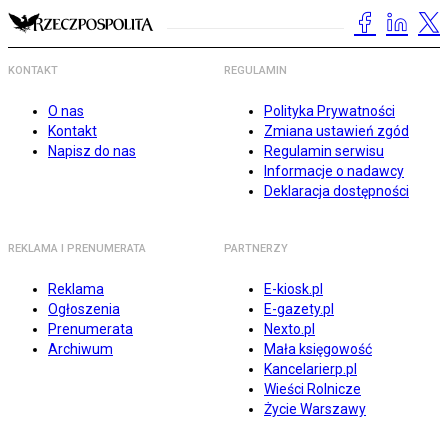
KONTAKT
REGULAMIN
O nas
Polityka Prywatności
Kontakt
Zmiana ustawień zgód
Napisz do nas
Regulamin serwisu
Informacje o nadawcy
Deklaracja dostępności
REKLAMA I PRENUMERATA
PARTNERZY
Reklama
E-kiosk.pl
Ogłoszenia
E-gazety.pl
Prenumerata
Nexto.pl
Archiwum
Mała księgowość
Kancelarierp.pl
Wieści Rolnicze
Życie Warszawy