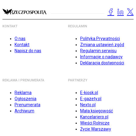
KONTAKT
REGULAMIN
O nas
Polityka Prywatności
Kontakt
Zmiana ustawień zgód
Napisz do nas
Regulamin serwisu
Informacje o nadawcy
Deklaracja dostępności
REKLAMA I PRENUMERATA
PARTNERZY
Reklama
E-kiosk.pl
Ogłoszenia
E-gazety.pl
Prenumerata
Nexto.pl
Archiwum
Mała księgowość
Kancelarierp.pl
Wieści Rolnicze
Życie Warszawy