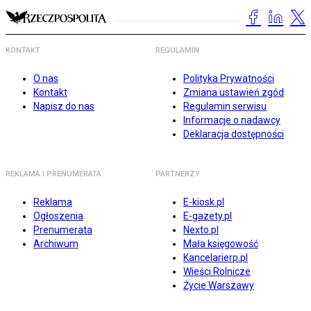
KONTAKT
REGULAMIN
O nas
Polityka Prywatności
Kontakt
Zmiana ustawień zgód
Napisz do nas
Regulamin serwisu
Informacje o nadawcy
Deklaracja dostępności
REKLAMA I PRENUMERATA
PARTNERZY
Reklama
E-kiosk.pl
Ogłoszenia
E-gazety.pl
Prenumerata
Nexto.pl
Archiwum
Mała księgowość
Kancelarierp.pl
Wieści Rolnicze
Życie Warszawy