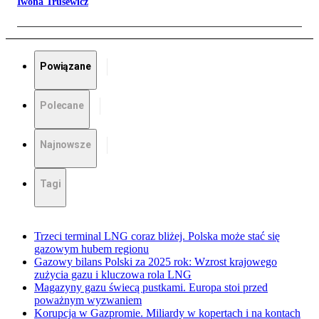
Iwona Trusewicz
Powiązane
Polecane
Najnowsze
Tagi
Trzeci terminal LNG coraz bliżej. Polska może stać się
gazowym hubem regionu
Gazowy bilans Polski za 2025 rok: Wzrost krajowego
zużycia gazu i kluczowa rola LNG
Magazyny gazu świecą pustkami. Europa stoi przed
poważnym wyzwaniem
Korupcja w Gazpromie. Miliardy w kopertach i na kontach