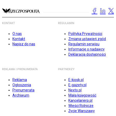
KONTAKT
REGULAMIN
O nas
Polityka Prywatności
Kontakt
Zmiana ustawień zgód
Napisz do nas
Regulamin serwisu
Informacje o nadawcy
Deklaracja dostępności
REKLAMA I PRENUMERATA
PARTNERZY
Reklama
E-kiosk.pl
Ogłoszenia
E-gazety.pl
Prenumerata
Nexto.pl
Archiwum
Mała księgowość
Kancelarierp.pl
Wieści Rolnicze
Życie Warszawy