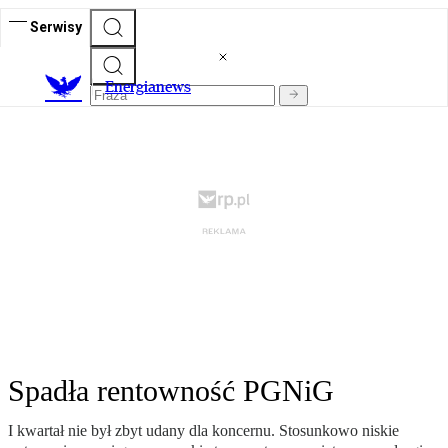
Serwisy
E
nergianews
Spadła rentowność PGNiG
I kwartał nie był zbyt udany dla koncernu. Stosunkowo niskie