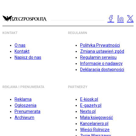
KONTAKT
REGULAMIN
O nas
Polityka Prywatności
Kontakt
Zmiana ustawień zgód
Napisz do nas
Regulamin serwisu
Informacje o nadawcy
Deklaracja dostępności
REKLAMA I PRENUMERATA
PARTNERZY
Reklama
E-kiosk.pl
Ogłoszenia
E-gazety.pl
Prenumerata
Nexto.pl
Archiwum
Mała księgowość
Kancelarierp.pl
Wieści Rolnicze
Życie Warszawy