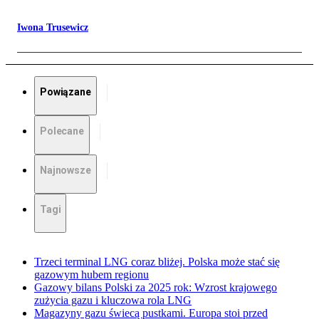
Iwona Trusewicz
Powiązane
Polecane
Najnowsze
Tagi
Trzeci terminal LNG coraz bliżej. Polska może stać się
gazowym hubem regionu
Gazowy bilans Polski za 2025 rok: Wzrost krajowego
zużycia gazu i kluczowa rola LNG
Magazyny gazu świecą pustkami. Europa stoi przed