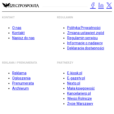
KONTAKT
REGULAMIN
O nas
Polityka Prywatności
Kontakt
Zmiana ustawień zgód
Napisz do nas
Regulamin serwisu
Informacje o nadawcy
Deklaracja dostępności
REKLAMA I PRENUMERATA
PARTNERZY
Reklama
E-kiosk.pl
Ogłoszenia
E-gazety.pl
Prenumerata
Nexto.pl
Archiwum
Mała księgowość
Kancelarierp.pl
Wieści Rolnicze
Życie Warszawy