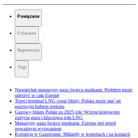
Powiązane
Polecane
Najnowsze
Tagi
Niemieckie magazyny gazu świecą pustkami. Problem może
uderzyć w całą Europę
Trzeci terminal LNG coraz bliżej. Polska może stać się
gazowym hubem regionu
Gazowy bilans Polski za 2025 rok: Wzrost krajowego
zużycia gazu i kluczowa rola LNG
Magazyny gazu świecą pustkami. Europa stoi przed
poważnym wyzwaniem
Korupcja w Gazpromie. Miliardy w kopertach i na kontach