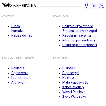
KONTAKT
REGULAMIN
O nas
Polityka Prywatności
Kontakt
Zmiana ustawień zgód
Napisz do nas
Regulamin serwisu
Informacje o nadawcy
Deklaracja dostępności
REKLAMA I PRENUMERATA
PARTNERZY
Reklama
E-kiosk.pl
Ogłoszenia
E-gazety.pl
Prenumerata
Nexto.pl
Archiwum
Mała księgowość
Kancelarierp.pl
Wieści Rolnicze
Życie Warszawy