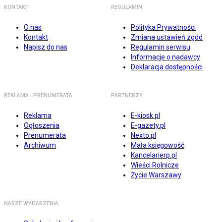
KONTAKT
REGULAMIN
O nas
Polityka Prywatności
Kontakt
Zmiana ustawień zgód
Napisz do nas
Regulamin serwisu
Informacje o nadawcy
Deklaracja dostępności
REKLAMA I PRENUMERATA
PARTNERZY
Reklama
E-kiosk.pl
Ogłoszenia
E-gazety.pl
Prenumerata
Nexto.pl
Archiwum
Mała księgowość
Kancelarierp.pl
Wieści Rolnicze
Życie Warszawy
NASZE WYDARZENIA