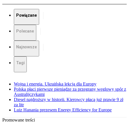
Powiązane
Polecane
Najnowsze
Tagi
Wojna i energia. Ukraińska lekcja dla Europy
Polska płaci pierwsze pieniądze za przegrany węglowy spór z
Australijczykami
Diesel najdroższy w historii. Kierowcy płacą już prawie 9 zł
za litr
Luiz Hanania prezesem Energy Efficiency for Europe
Promowane treści