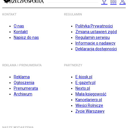
KONTAKT
REGULAMIN
O nas
Polityka Prywatności
Kontakt
Zmiana ustawień zgód
Napisz do nas
Regulamin serwisu
Informacje o nadawcy
Deklaracja dostępności
REKLAMA I PRENUMERATA
PARTNERZY
Reklama
E-kiosk.pl
Ogłoszenia
E-gazety.pl
Prenumerata
Nexto.pl
Archiwum
Mała księgowość
Kancelarierp.pl
Wieści Rolnicze
Życie Warszawy
NASZE WYDARZENIA