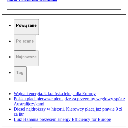
Powiązane
Polecane
Najnowsze
Tagi
Wojna i energia. Ukraińska lekcja dla Europy
Polska płaci pierwsze pieniądze za przegrany węglowy spór z
Australijczykami
Diesel najdroższy w historii. Kierowcy płacą już prawie 9 zł
za litr
Luiz Hanania prezesem Energy Efficiency for Europe