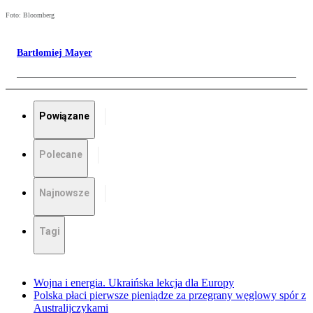
Foto: Bloomberg
Bartłomiej Mayer
Powiązane
Polecane
Najnowsze
Tagi
Wojna i energia. Ukraińska lekcja dla Europy
Polska płaci pierwsze pieniądze za przegrany węglowy spór z
Australijczykami