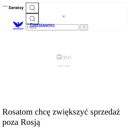
Serwisy
E
nergianews
Rosatom chcę zwiększyć sprzedaż
poza Rosją