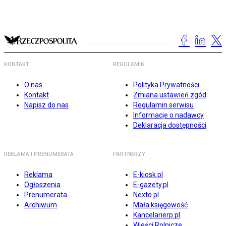
KONTAKT
REGULAMIN
O nas
Polityka Prywatności
Kontakt
Zmiana ustawień zgód
Napisz do nas
Regulamin serwisu
Informacje o nadawcy
Deklaracja dostępności
REKLAMA I PRENUMERATA
PARTNERZY
Reklama
E-kiosk.pl
Ogłoszenia
E-gazety.pl
Prenumerata
Nexto.pl
Archiwum
Mała księgowość
Kancelarierp.pl
Wieści Rolnicze