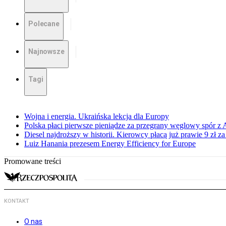
Polecane
Najnowsze
Tagi
Wojna i energia. Ukraińska lekcja dla Europy
Polska płaci pierwsze pieniądze za przegrany węglowy spór z 
Diesel najdroższy w historii. Kierowcy płacą już prawie 9 zł za 
Luiz Hanania prezesem Energy Efficiency for Europe
Promowane treści
KONTAKT
O nas