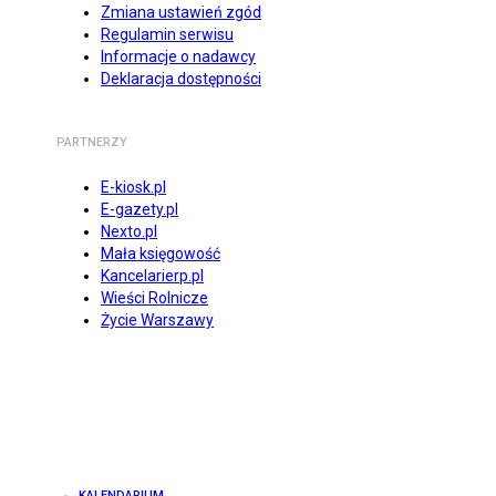
Zmiana ustawień zgód
Regulamin serwisu
Informacje o nadawcy
Deklaracja dostępności
PARTNERZY
E-kiosk.pl
E-gazety.pl
Nexto.pl
Mała księgowość
Kancelarierp.pl
Wieści Rolnicze
Życie Warszawy
KALENDARIUM