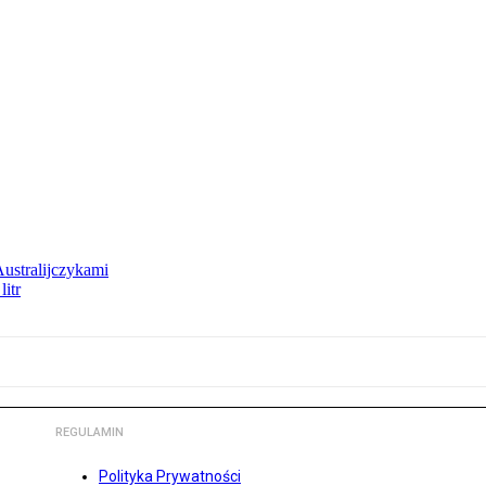
Australijczykami
litr
REGULAMIN
Polityka Prywatności