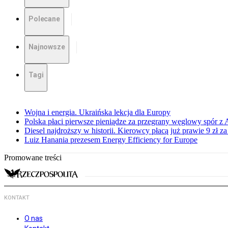
Polecane
Najnowsze
Tagi
Wojna i energia. Ukraińska lekcja dla Europy
Polska płaci pierwsze pieniądze za przegrany węglowy spór z 
Diesel najdroższy w historii. Kierowcy płacą już prawie 9 zł za 
Luiz Hanania prezesem Energy Efficiency for Europe
Promowane treści
KONTAKT
O nas