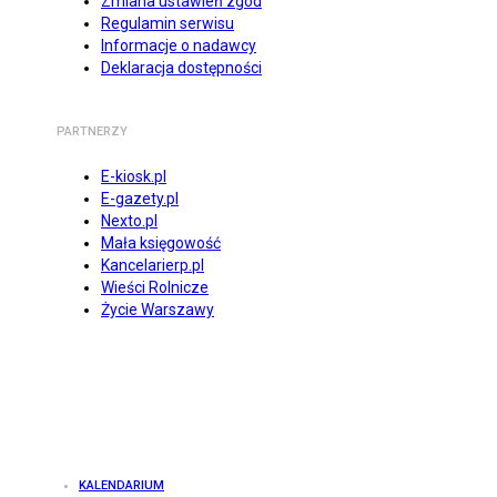
Zmiana ustawień zgód
Regulamin serwisu
Informacje o nadawcy
Deklaracja dostępności
PARTNERZY
E-kiosk.pl
E-gazety.pl
Nexto.pl
Mała księgowość
Kancelarierp.pl
Wieści Rolnicze
Życie Warszawy
KALENDARIUM