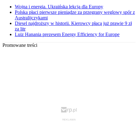
Wojna i energia. Ukraińska lekcja dla Europy
Polska płaci pierwsze pieniądze za przegrany węglowy spór z
Australijczykami
Diesel najdroższy w historii. Kierowcy płacą już prawie 9 zł
za litr
Luiz Hanania prezesem Energy Efficiency for Europe
Promowane treści