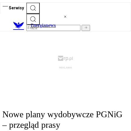
Serwisy
E
nergianews
Nowe plany wydobywcze PGNiG
– przegląd prasy