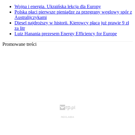
Wojna i energia. Ukraińska lekcja dla Europy
Polska płaci pierwsze pieniądze za przegrany węglowy spór z
Australijczykami
Diesel najdroższy w historii. Kierowcy płacą już prawie 9 zł
za litr
Luiz Hanania prezesem Energy Efficiency for Europe
Promowane treści