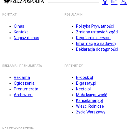
KONTAKT
REGULAMIN
O nas
Polityka Prywatności
Kontakt
Zmiana ustawień zgód
Napisz do nas
Regulamin serwisu
Informacje o nadawcy
Deklaracja dostępności
REKLAMA I PRENUMERATA
PARTNERZY
Reklama
E-kiosk.pl
Ogłoszenia
E-gazety.pl
Prenumerata
Nexto.pl
Archiwum
Mała księgowość
Kancelarierp.pl
Wieści Rolnicze
Życie Warszawy
NASZE WYDARZENIA