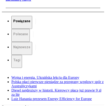
Powiązane
Polecane
Najnowsze
Tagi
Wojna i energia. Ukraińska lekcja dla Europy
Polska płaci pierwsze pieniądze za przegrany węglowy spór z
Australijczykami
Diesel najdroższy w historii. Kierowcy płacą już prawie 9 zł
za litr
Luiz Hanania prezesem Energy Efficiency for Europe