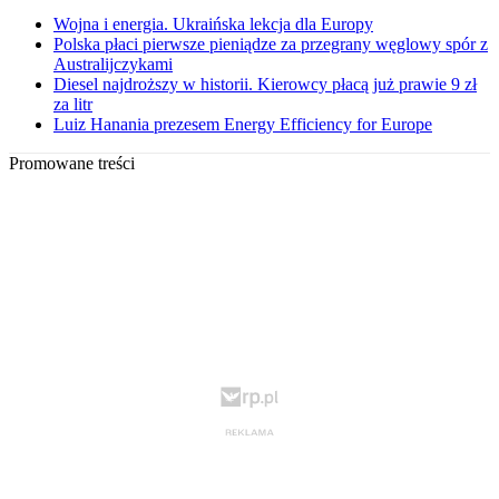
Wojna i energia. Ukraińska lekcja dla Europy
Polska płaci pierwsze pieniądze za przegrany węglowy spór z
Australijczykami
Diesel najdroższy w historii. Kierowcy płacą już prawie 9 zł
za litr
Luiz Hanania prezesem Energy Efficiency for Europe
Promowane treści