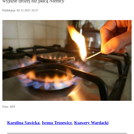
wyjdzie drożej niż płacą Niemcy
Publikacja:
02.11.2011 16:57
Foto: AFP
Karolina Sawicka
,
Iwona Trusewicz
,
Ksawery Wardacki