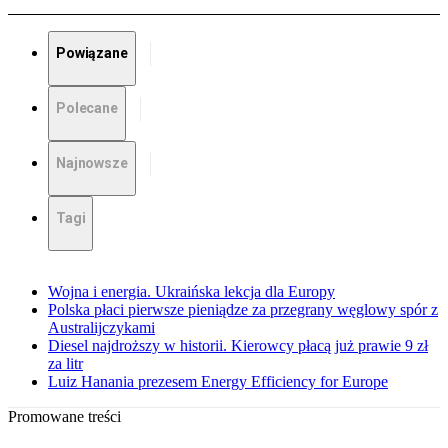
Powiązane
Polecane
Najnowsze
Tagi
Wojna i energia. Ukraińska lekcja dla Europy
Polska płaci pierwsze pieniądze za przegrany węglowy spór z
Australijczykami
Diesel najdroższy w historii. Kierowcy płacą już prawie 9 zł
za litr
Luiz Hanania prezesem Energy Efficiency for Europe
Promowane treści