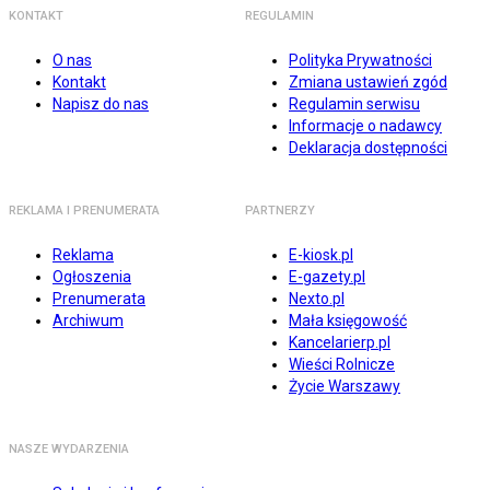
KONTAKT
REGULAMIN
O nas
Polityka Prywatności
Kontakt
Zmiana ustawień zgód
Napisz do nas
Regulamin serwisu
Informacje o nadawcy
Deklaracja dostępności
REKLAMA I PRENUMERATA
PARTNERZY
Reklama
E-kiosk.pl
Ogłoszenia
E-gazety.pl
Prenumerata
Nexto.pl
Archiwum
Mała księgowość
Kancelarierp.pl
Wieści Rolnicze
Życie Warszawy
NASZE WYDARZENIA