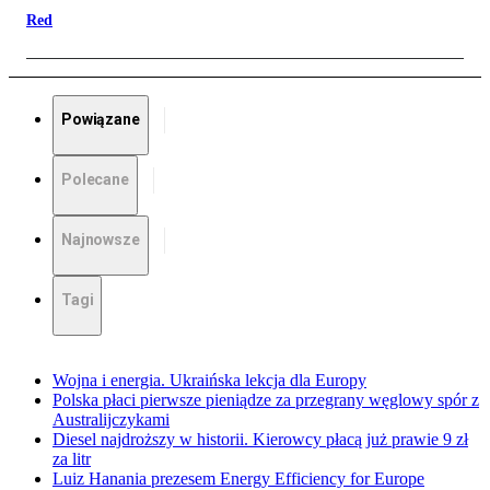
Red
Powiązane
Polecane
Najnowsze
Tagi
Wojna i energia. Ukraińska lekcja dla Europy
Polska płaci pierwsze pieniądze za przegrany węglowy spór z
Australijczykami
Diesel najdroższy w historii. Kierowcy płacą już prawie 9 zł
za litr
Luiz Hanania prezesem Energy Efficiency for Europe