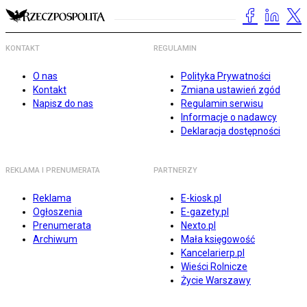
KONTAKT
REGULAMIN
O nas
Polityka Prywatności
Kontakt
Zmiana ustawień zgód
Napisz do nas
Regulamin serwisu
Informacje o nadawcy
Deklaracja dostępności
REKLAMA I PRENUMERATA
PARTNERZY
Reklama
E-kiosk.pl
Ogłoszenia
E-gazety.pl
Prenumerata
Nexto.pl
Archiwum
Mała księgowość
Kancelarierp.pl
Wieści Rolnicze
Życie Warszawy