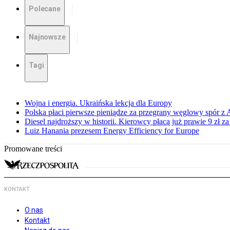
Polecane
Najnowsze
Tagi
Wojna i energia. Ukraińska lekcja dla Europy
Polska płaci pierwsze pieniądze za przegrany węglowy spór z 
Diesel najdroższy w historii. Kierowcy płacą już prawie 9 zł za 
Luiz Hanania prezesem Energy Efficiency for Europe
Promowane treści
KONTAKT
O nas
Kontakt