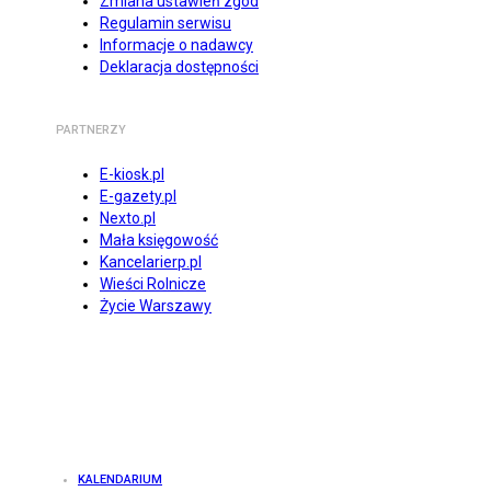
Zmiana ustawień zgód
Regulamin serwisu
Informacje o nadawcy
Deklaracja dostępności
PARTNERZY
E-kiosk.pl
E-gazety.pl
Nexto.pl
Mała księgowość
Kancelarierp.pl
Wieści Rolnicze
Życie Warszawy
KALENDARIUM