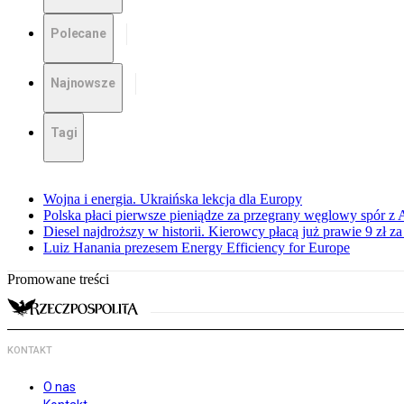
Polecane
Najnowsze
Tagi
Wojna i energia. Ukraińska lekcja dla Europy
Polska płaci pierwsze pieniądze za przegrany węglowy spór z 
Diesel najdroższy w historii. Kierowcy płacą już prawie 9 zł za 
Luiz Hanania prezesem Energy Efficiency for Europe
Promowane treści
KONTAKT
O nas