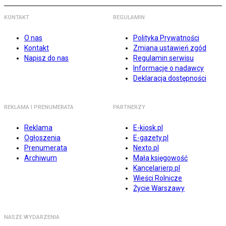
KONTAKT
REGULAMIN
O nas
Polityka Prywatności
Kontakt
Zmiana ustawień zgód
Napisz do nas
Regulamin serwisu
Informacje o nadawcy
Deklaracja dostępności
REKLAMA I PRENUMERATA
PARTNERZY
Reklama
E-kiosk.pl
Ogłoszenia
E-gazety.pl
Prenumerata
Nexto.pl
Archiwum
Mała księgowość
Kancelarierp.pl
Wieści Rolnicze
Życie Warszawy
NASZE WYDARZENIA