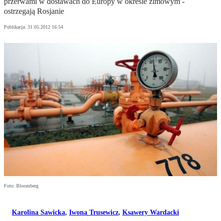
przerwami w dostawach do Europy w okresie zimowym -
ostrzegają Rosjanie
Publikacja:
31.05.2012 16:54
Foto: Bloomberg
Karolina Sawicka
,
Iwona Trusewicz
,
Ksawery Wardacki