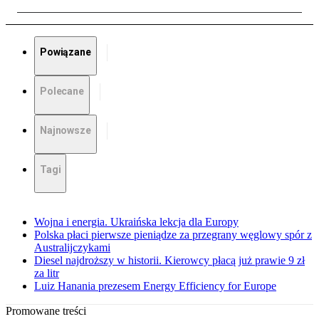
Powiązane
Polecane
Najnowsze
Tagi
Wojna i energia. Ukraińska lekcja dla Europy
Polska płaci pierwsze pieniądze za przegrany węglowy spór z
Australijczykami
Diesel najdroższy w historii. Kierowcy płacą już prawie 9 zł
za litr
Luiz Hanania prezesem Energy Efficiency for Europe
Promowane treści