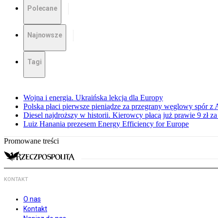
Polecane
Najnowsze
Tagi
Wojna i energia. Ukraińska lekcja dla Europy
Polska płaci pierwsze pieniądze za przegrany węglowy spór z 
Diesel najdroższy w historii. Kierowcy płacą już prawie 9 zł za 
Luiz Hanania prezesem Energy Efficiency for Europe
Promowane treści
KONTAKT
O nas
Kontakt