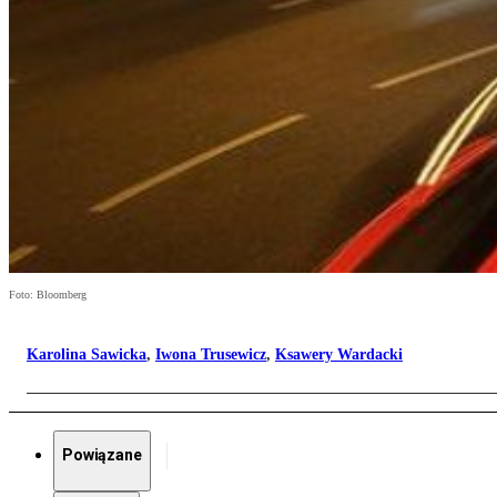
Foto: Bloomberg
Karolina Sawicka
,
Iwona Trusewicz
,
Ksawery Wardacki
Powiązane