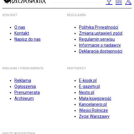
KONTAKT
REGULAMIN
O nas
Polityka Prywatności
Kontakt
Zmiana ustawień zgód
Napisz do nas
Regulamin serwisu
Informacje o nadawcy
Deklaracja dostępności
REKLAMA I PRENUMERATA
PARTNERZY
Reklama
E-kiosk.pl
Ogłoszenia
E-gazety.pl
Prenumerata
Nexto.pl
Archiwum
Mała księgowość
Kancelarierp.pl
Wieści Rolnicze
Życie Warszawy
NASZE WYDARZENIA