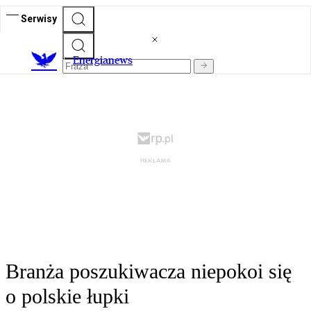
Serwisy
E
nergianews
Branża poszukiwacza niepokoi się
o polskie łupki