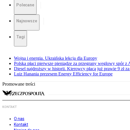
Polecane
Najnowsze
Tagi
Wojna i energia. Ukraińska lekcja dla Europy
Polska płaci pierwsze pieniądze za przegrany węglowy spór z 
Diesel najdroższy w historii. Kierowcy płacą już prawie 9 zł za 
Luiz Hanania prezesem Energy Efficiency for Europe
Promowane treści
KONTAKT
O nas
Kontakt