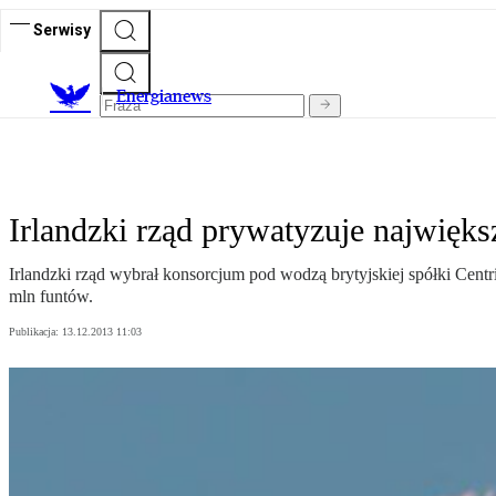
Serwisy
E
nergianews
Irlandzki rząd prywatyzuje najwięk
Irlandzki rząd wybrał konsorcjum pod wodzą brytyjskiej spółki Cen
mln funtów.
Publikacja:
13.12.2013 11:03