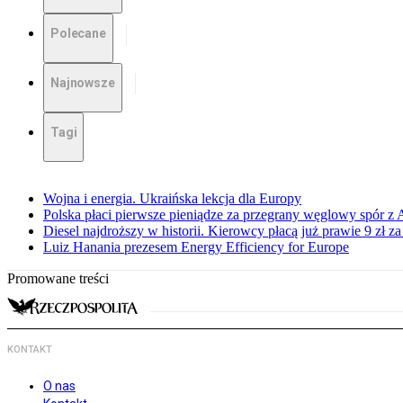
Polecane
Najnowsze
Tagi
Wojna i energia. Ukraińska lekcja dla Europy
Polska płaci pierwsze pieniądze za przegrany węglowy spór z 
Diesel najdroższy w historii. Kierowcy płacą już prawie 9 zł za 
Luiz Hanania prezesem Energy Efficiency for Europe
Promowane treści
KONTAKT
O nas