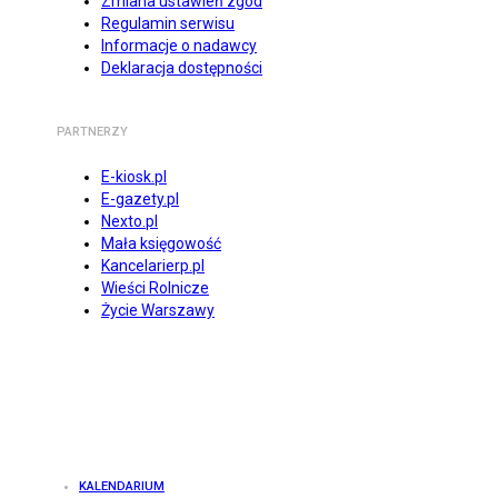
Zmiana ustawień zgód
Regulamin serwisu
Informacje o nadawcy
Deklaracja dostępności
PARTNERZY
E-kiosk.pl
E-gazety.pl
Nexto.pl
Mała księgowość
Kancelarierp.pl
Wieści Rolnicze
Życie Warszawy
KALENDARIUM