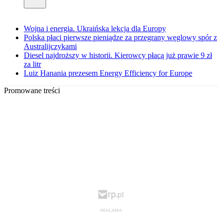
Wojna i energia. Ukraińska lekcja dla Europy
Polska płaci pierwsze pieniądze za przegrany węglowy spór z
Australijczykami
Diesel najdroższy w historii. Kierowcy płacą już prawie 9 zł
za litr
Luiz Hanania prezesem Energy Efficiency for Europe
Promowane treści