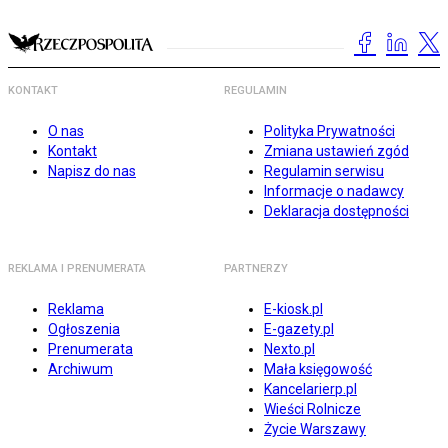
KONTAKT
REGULAMIN
O nas
Polityka Prywatności
Kontakt
Zmiana ustawień zgód
Napisz do nas
Regulamin serwisu
Informacje o nadawcy
Deklaracja dostępności
REKLAMA I PRENUMERATA
PARTNERZY
Reklama
E-kiosk.pl
Ogłoszenia
E-gazety.pl
Prenumerata
Nexto.pl
Archiwum
Mała księgowość
Kancelarierp.pl
Wieści Rolnicze
Życie Warszawy