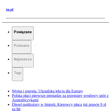
rp.pl
Powiązane
Polecane
Najnowsze
Tagi
Wojna i energia. Ukraińska lekcja dla Europy
Polska płaci pierwsze pieniądze za przegrany węglowy spór z
Australijczykami
Diesel najdroższy w historii. Kierowcy płacą już prawie 9 zł
za litr