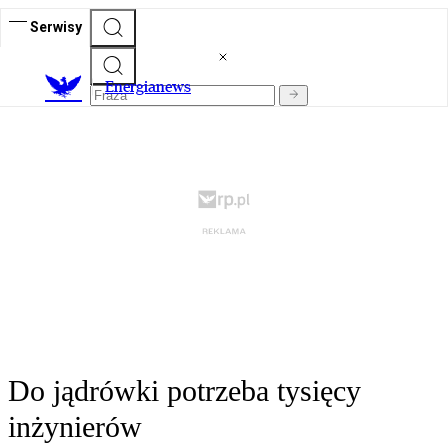
Serwisy
E
nergianews
Do jądrówki potrzeba tysięcy
inżynierów