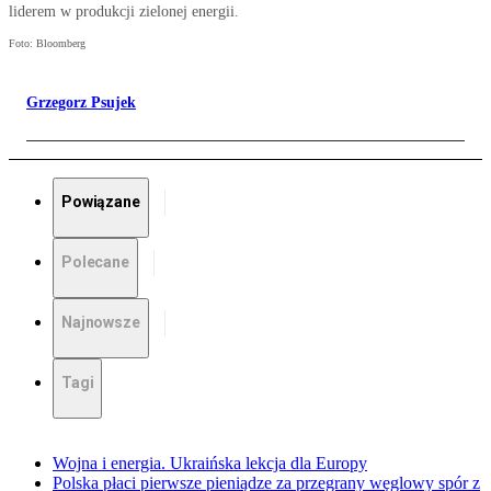
liderem w produkcji zielonej energii.
Foto: Bloomberg
Grzegorz Psujek
Powiązane
Polecane
Najnowsze
Tagi
Wojna i energia. Ukraińska lekcja dla Europy
Polska płaci pierwsze pieniądze za przegrany węglowy spór z