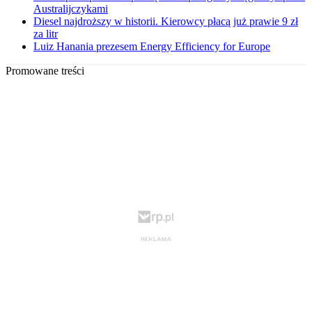
Australijczykami
Diesel najdroższy w historii. Kierowcy płacą już prawie 9 zł
za litr
Luiz Hanania prezesem Energy Efficiency for Europe
Promowane treści