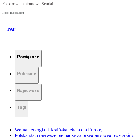
Elektrownia atomowa Sendai
Foto: Bloomberg
PAP
Powiązane
Polecane
Najnowsze
Tagi
Wojna i energia. Ukraińska lekcja dla Europy
Polska płaci pierwsze pieniądze za przegrany węglowy spór z