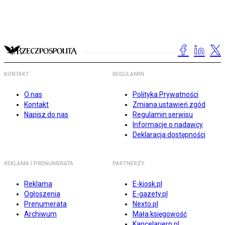
KONTAKT
REGULAMIN
O nas
Polityka Prywatności
Kontakt
Zmiana ustawień zgód
Napisz do nas
Regulamin serwisu
Informacje o nadawcy
Deklaracja dostępności
REKLAMA I PRENUMERATA
PARTNERZY
Reklama
E-kiosk.pl
Ogłoszenia
E-gazety.pl
Prenumerata
Nexto.pl
Archiwum
Mała księgowość
Kancelarierp.pl