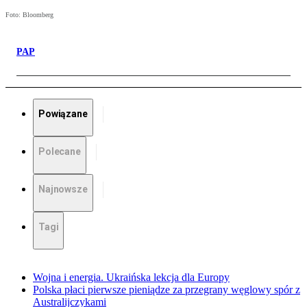
Foto: Bloomberg
PAP
Powiązane
Polecane
Najnowsze
Tagi
Wojna i energia. Ukraińska lekcja dla Europy
Polska płaci pierwsze pieniądze za przegrany węglowy spór z
Australijczykami