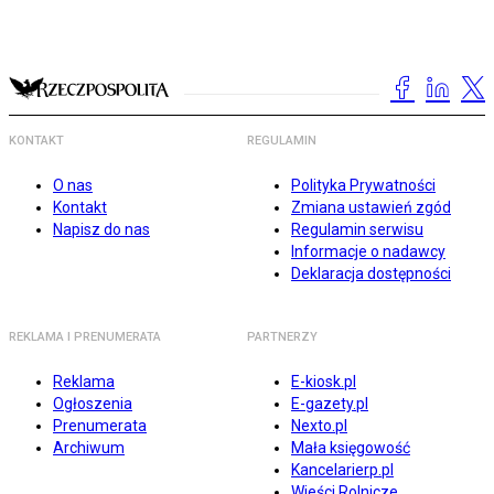
KONTAKT
REGULAMIN
O nas
Polityka Prywatności
Kontakt
Zmiana ustawień zgód
Napisz do nas
Regulamin serwisu
Informacje o nadawcy
Deklaracja dostępności
REKLAMA I PRENUMERATA
PARTNERZY
Reklama
E-kiosk.pl
Ogłoszenia
E-gazety.pl
Prenumerata
Nexto.pl
Archiwum
Mała księgowość
Kancelarierp.pl
Wieści Rolnicze