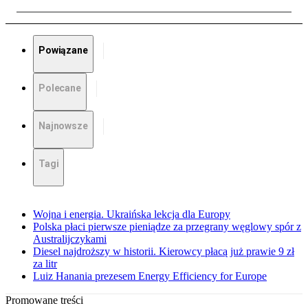
Powiązane
Polecane
Najnowsze
Tagi
Wojna i energia. Ukraińska lekcja dla Europy
Polska płaci pierwsze pieniądze za przegrany węglowy spór z
Australijczykami
Diesel najdroższy w historii. Kierowcy płacą już prawie 9 zł
za litr
Luiz Hanania prezesem Energy Efficiency for Europe
Promowane treści