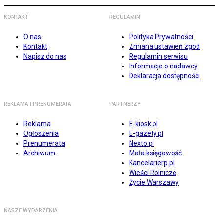
KONTAKT
REGULAMIN
O nas
Polityka Prywatności
Kontakt
Zmiana ustawień zgód
Napisz do nas
Regulamin serwisu
Informacje o nadawcy
Deklaracja dostępności
REKLAMA I PRENUMERATA
PARTNERZY
Reklama
E-kiosk.pl
Ogłoszenia
E-gazety.pl
Prenumerata
Nexto.pl
Archiwum
Mała księgowość
Kancelarierp.pl
Wieści Rolnicze
Życie Warszawy
NASZE WYDARZENIA