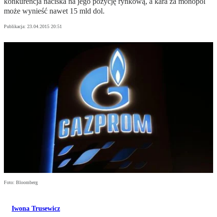
konkurencja naciska na jego pozycję rynkową, a kara za monopol
może wynieść nawet 15 mld dol.
Publikacja:
23.04.2015 20:51
Foto: Bloomberg
Iwona Trusewicz