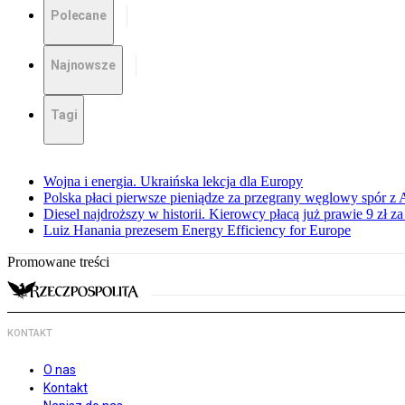
Polecane
Najnowsze
Tagi
Wojna i energia. Ukraińska lekcja dla Europy
Polska płaci pierwsze pieniądze za przegrany węglowy spór z 
Diesel najdroższy w historii. Kierowcy płacą już prawie 9 zł za 
Luiz Hanania prezesem Energy Efficiency for Europe
Promowane treści
KONTAKT
O nas
Kontakt