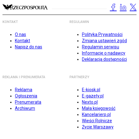
KONTAKT
REGULAMIN
O nas
Polityka Prywatności
Kontakt
Zmiana ustawień zgód
Napisz do nas
Regulamin serwisu
Informacje o nadawcy
Deklaracja dostępności
REKLAMA I PRENUMERATA
PARTNERZY
Reklama
E-kiosk.pl
Ogłoszenia
E-gazety.pl
Prenumerata
Nexto.pl
Archiwum
Mała księgowość
Kancelarierp.pl
Wieści Rolnicze
Życie Warszawy