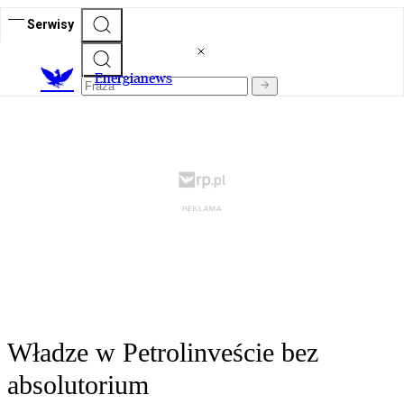
Serwisy
E
nergianews
Władze w Petrolinveście bez
absolutorium