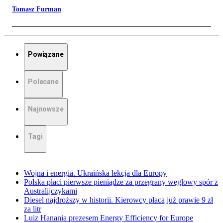
Tomasz Furman
Powiązane
Polecane
Najnowsze
Tagi
Wojna i energia. Ukraińska lekcja dla Europy
Polska płaci pierwsze pieniądze za przegrany węglowy spór z
Australijczykami
Diesel najdroższy w historii. Kierowcy płacą już prawie 9 zł
za litr
Luiz Hanania prezesem Energy Efficiency for Europe