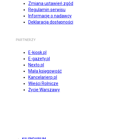
Zmiana ustawień zgód
Regulamin serwisu
Informacje o nadawcy
Deklaracja dostępności
PARTNERZY
E-kiosk.pl
E-gazety.pl
Nexto.pl
Mała księgowość
Kancelarierp.pl
Wieści Rolnicze
Życie Warszawy
KALENDARIUM