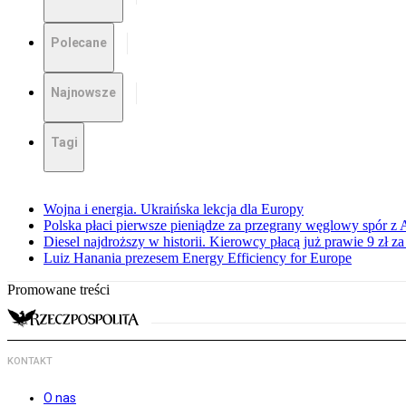
Polecane
Najnowsze
Tagi
Wojna i energia. Ukraińska lekcja dla Europy
Polska płaci pierwsze pieniądze za przegrany węglowy spór z 
Diesel najdroższy w historii. Kierowcy płacą już prawie 9 zł za 
Luiz Hanania prezesem Energy Efficiency for Europe
Promowane treści
KONTAKT
O nas