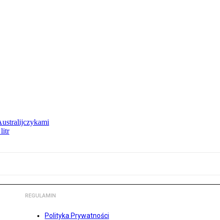
Australijczykami
litr
REGULAMIN
Polityka Prywatności